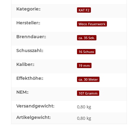
Kategorie::
KAT F2
Hersteller::
Weco Feuerwerk
Brenndauer::
ca. 35 Sek.
Schusszahl::
16 Schuss
Kaliber::
19 mm
Effekthöhe::
ca. 30 Meter
NEM::
107 Gramm
Versandgewicht:
0,80 kg
Artikelgewicht:
0,80
kg