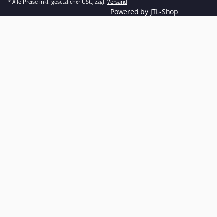
* Alle Preise inkl. gesetzlicher USt., zzgl.
Versand
Powered by
JTL-Shop