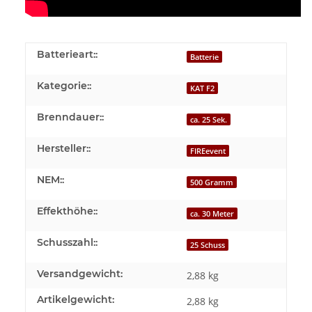
Batterieart::
Batterie
Kategorie::
KAT F2
Brenndauer::
ca. 25 Sek.
Hersteller::
FIREevent
NEM::
500 Gramm
Effekthöhe::
ca. 30 Meter
Schusszahl::
25 Schuss
Versandgewicht:
2,88 kg
Artikelgewicht:
2,88
kg