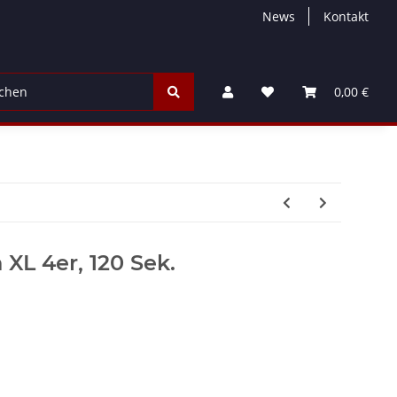
News
Kontakt
ayer / Werbung
Rauch & Bengalfeuerwerk
Jugend & Pa
0,00 €
XL 4er, 120 Sek.