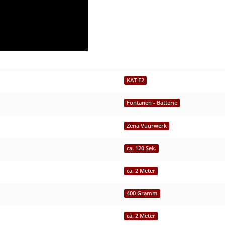
KAT F2
Fontänen - Batterie
Zena Vuurwerk
ca. 120 Sek.
ca. 2 Meter
400 Gramm
ca. 2 Meter