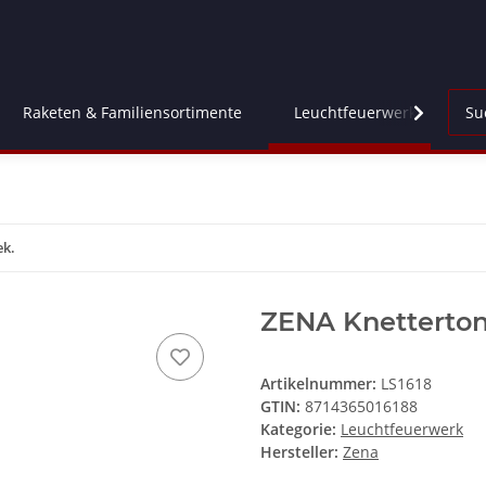
Raketen & Familiensortimente
Leuchtfeuerwerk
Fl
ek.
ZENA Knetterton 
Artikelnummer:
LS1618
GTIN:
8714365016188
Kategorie:
Leuchtfeuerwerk
Hersteller:
Zena