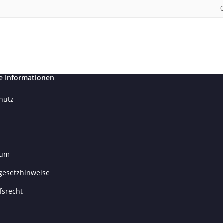
e Informationen
hutz
sum
egesetzhinweise
fsrecht