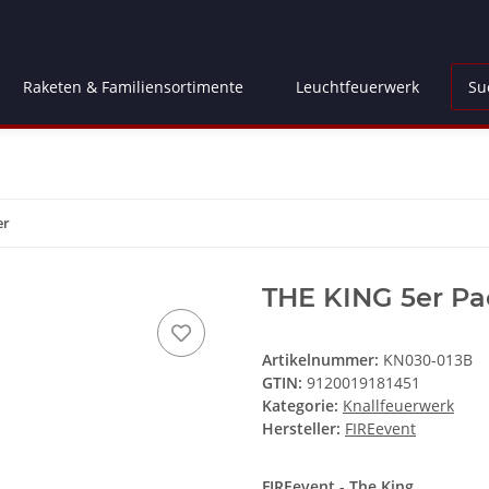
Raketen & Familiensortimente
Leuchtfeuerwerk
Fl
er
THE KING 5er Pac
Artikelnummer:
KN030-013B
GTIN:
9120019181451
Kategorie:
Knallfeuerwerk
Hersteller:
FIREevent
FIREevent - The King