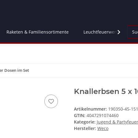
Raketen & Familiensortimente
Leuchtfeuerwerk
Fl
er Dosen im Set
Knallerbsen 5 x 
Artikelnummer:
190350-45-15
GTIN:
4047291074460
Kategorie:
Jugend & Partyfeuer
Hersteller:
Weco