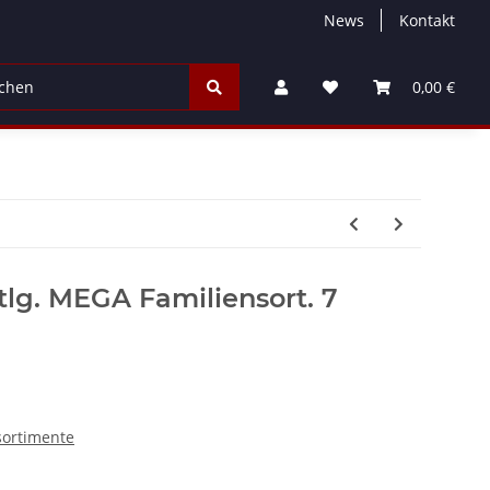
News
Kontakt
ayer / Werbung
Rauch & Bengalfeuerwerk
Jugend & Pa
0,00 €
lg. MEGA Familiensort. 7
sortimente