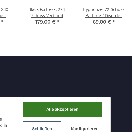
 240-
Black Fortress, 274-
Hypnotize, 72-Schuss
el-
Schuss Verbund
Batterie / Disorder
rk 210
€
*
179,00 €
*
69,00 €
*
Alle akzeptieren
ie
d in
Schließen
Konfigurieren