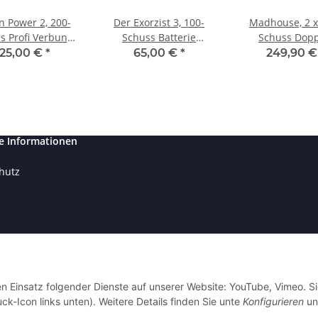
an Power 2, 200-
Der Exorzist 3, 100-
Madhouse, 2 x
s Profi Verbund
Schuss Batterie
Schuss Dopp
Batterie
Verbund
Verbundfeuerwe
125,00 €
*
65,00 €
*
249,90 
Sek
e Informationen
hutz
sum
egesetzhinweise
en Einsatz folgender Dienste auf unserer Website: YouTube, Vimeo. S
ck-Icon links unten). Weitere Details finden Sie unte
Konfigurieren
un
fsrecht