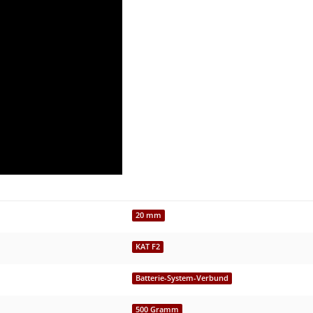
20 mm
KAT F2
Batterie-System-Verbund
500 Gramm