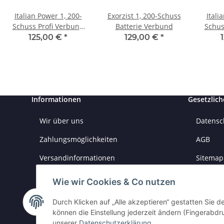
Italian Power 1, 200-
Exorzist 1, 200-Schuss
Itali
Schuss Profi Verbund
Batterie Verbund
Schus
CB20-K200-40
125,00 €
*
129,00 €
*
Informationen
Gesetzlich
Wir über uns
Datensc
Zahlungsmöglichkeiten
AGB
Versandinformationen
Sitemap
Impres
Wie wir Cookies & Co nutzen
Batteri
Durch Klicken auf „Alle akzeptieren“ gestatten Sie d
können die Einstellung jederzeit ändern (Fingerabdru
Widerru
unserer
Datenschutzerklärung
.