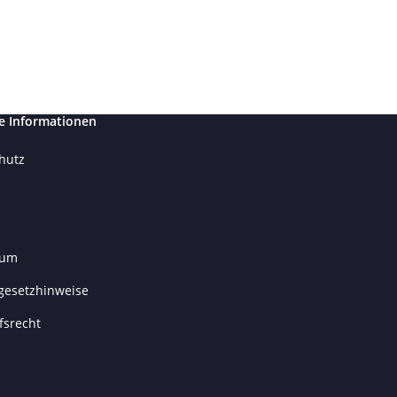
e Informationen
hutz
sum
egesetzhinweise
fsrecht