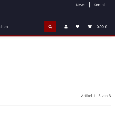
News
Kontakt
ayer / Werbung
Rauch & Bengalfeuerwerk
Jugend & Pa
0,00 €
Artikel 1 - 3 von 3