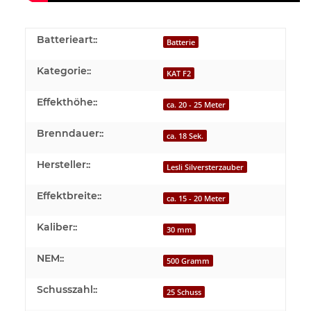
Batterieart::
Batterie
Kategorie::
KAT F2
Effekthöhe::
ca. 20 - 25 Meter
Brenndauer::
ca. 18 Sek.
Hersteller::
Lesli Silversterzauber
Effektbreite::
ca. 15 - 20 Meter
Kaliber::
30 mm
NEM::
500 Gramm
Schusszahl::
25 Schuss